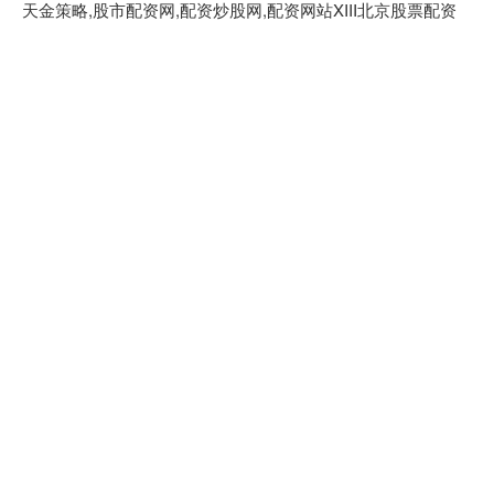
天金策略,股市配资网,配资炒股网,配资网站XIII‌北京股票配资
官网是一个专注于为投资者提供股票配资服务的平台。我们致
力于帮助投资者通过灵活的资金支持，抓住市场机遇，实现财
富增值。网站提供多种配资方案，满足不同投资需求，并配备
专业的风险控制体系，保障用户的资金安全。我们的团队拥有
丰富的金融行业经验，提供专业的投资建议和市场分析，助力
投资者做出明智决策。无论您是新手还是资深投资者，北京股
票配资官网都是您值得信赖的合作伙伴。
话题标签
融通资产
牛鑫所
火星策略
天鲜优配
镕盛融资
易融资
海陆证券
亿盛资产