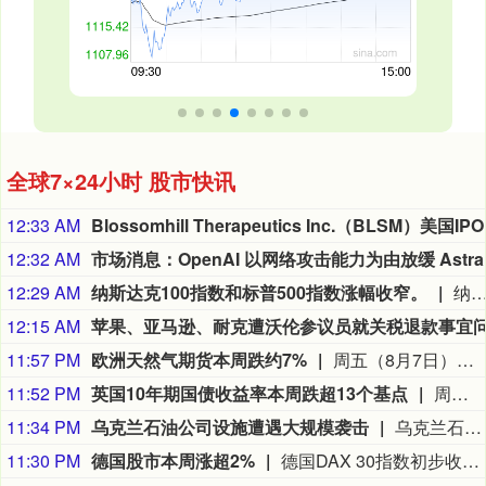
全球7×24小时 股市快讯
12:33 AM
Blossomhi
12:32 AM
12:29 AM
纳斯达克100指数和标普500指数涨幅收窄。
纳斯达克100指数和标普500指数涨幅
12:15 AM
11:57 PM
欧洲天然气期货本周跌约7%
周五（8月7日）欧市尾盘，ICE英国天然气期货跌0.9%，报135.680便士/千卡，本周累计下跌5.96%。TTF基准荷兰天然气期货跌5.03%，报55.380欧元/兆瓦时，本周累跌6.88%，整体呈现出M形走势、绝大部分时间处于下跌状态。ICE欧盟碳排放交易许可（期货价格）涨1.82%，报82.85欧元/吨，本周累涨2.60%。
11:52 PM
英国10年期国债收益率本周跌超13个基点
周五（8月7日）欧市尾盘，英国10年期国债收益率跌2.3个基点，报4.915%，北京时间20:30发布美国非农就业报告时从4.94%附近跳水至接近4.9%的水平，本周累计下跌13.3个基点。两年期英债收益率跌2.2个基点，报4.276%，非农就业报告出炉时从4.3%附近跳水至4.25%附近，本周累跌12.5个基点。本周，30年期英债收益率累跌11.6个基点，50年期英债收益率累跌9.4个基点。2/10年期英债收益率利差累跌0.922个基点，报+63.880个基点。
11:34 PM
乌克兰石油公司设施遭遇大规模袭击
乌克兰石油天然气公司7日说，该公司旗下乌克兰石油公司遭遇了近几个月来最大规模的袭击。乌克兰石油天然气公司在官网发布消息说，俄方过去一晚袭击了乌克兰石油公司7处石油和天然气生产设施，导致公司关键生产设备受损、油气产量大幅下降。袭击未造成人员伤亡。（新华社）
11:30 PM
德国股市本周涨超2%
德国DAX 30指数初步收涨0.87%，报26368.48点，本周累计上涨大约2.8%。法国股指初步收涨0.38%，意大利股指初步收涨0.11%、银行指数跌0.17%，英国股指初步收涨0.44%。