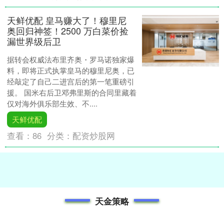
天鲜优配 皇马赚大了！穆里尼
奥回归神签！2500 万白菜价捡
漏世界级后卫
据转会权威法布里齐奥・罗马诺独家爆
料，即将正式执掌皇马的穆里尼奥，已
经敲定了自己二进宫后的第一笔重磅引
援。 国米右后卫邓弗里斯的合同里藏着
仅对海外俱乐部生效、不....
天鲜优配
查看：
86
分类：
配资炒股网
天金策略