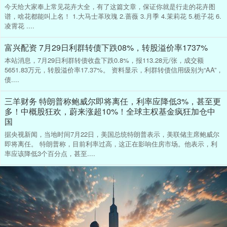
今天给大家奉上常见花卉大全，有了这篇文章，保证你就是行走的花卉图
谱，啥花都能叫上名！ 1.大马士革玫瑰 2.蔷薇 3.月季 4.茉莉花 5.栀子花 6.
凌霄花 ....
富兴配资 7月29日利群转债下跌08%，转股溢价率1737%
本站消息，7月29日利群转债收盘下跌0.8%，报113.28元/张，成交额
5651.83万元，转股溢价率17.37%。 资料显示，利群转债信用级别为“AA”，
债....
三羊财务 特朗普称鲍威尔即将离任，利率应降低3%，甚至更
多！中概股狂欢，蔚来涨超10%！全球主权基金疯狂加仓中
国
据央视新闻，当地时间7月22日，美国总统特朗普表示，美联储主席鲍威尔
即将离任。 特朗普称，目前利率过高，这正在影响住房市场。他表示，利
率应该降低3个百分点，甚至....