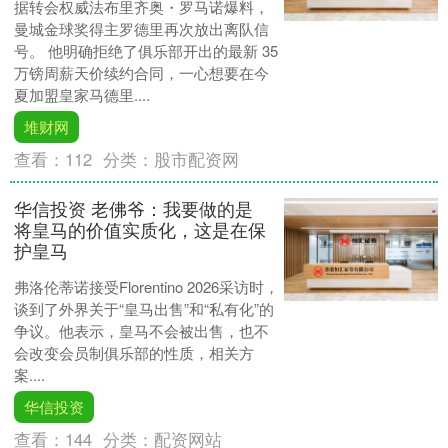
据转会权威法布里齐奥・罗马诺爆料，
曼城金球奖得主罗德里再次放出离队信
号。 他明确拒绝了俱乐部开出的最新 35
万镑周薪天价续约合同，一心想要在今
夏加盟皇家马德里....
堆财网
查看：
112
分类：
股市配资网
华信投资 老佛爷：我要做的是
将皇马的价值实质化，这是在保
护皇马
弗洛伦蒂诺接受Florentino 2026采访时，
谈到了外界关于“皇马出售”和“私有化”的
争议。他表示，皇马不会被出售，也不
会改变会员制俱乐部的性质，相关方
案....
华信投资
查看：
144
分类：
配资网站