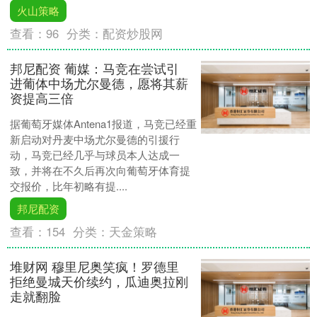
火山策略
查看：
96
分类：
配资炒股网
邦尼配资 葡媒：马竞在尝试引
进葡体中场尤尔曼德，愿将其薪
资提高三倍
据葡萄牙媒体Antena1报道，马竞已经重
新启动对丹麦中场尤尔曼德的引援行
动，马竞已经几乎与球员本人达成一
致，并将在不久后再次向葡萄牙体育提
交报价，比年初略有提....
邦尼配资
查看：
154
分类：
天金策略
堆财网 穆里尼奥笑疯！罗德里
拒绝曼城天价续约，瓜迪奥拉刚
走就翻脸