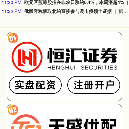
11:30 PM
欧元区蓝筹股指在非农日涨约0.4%，本周涨超4%
11:22 PM
俄黑客称获取北约直接参与袭击俄领土证据
据俄罗斯方面7日消息，有匿名俄罗斯黑客称，已获取北约直接参与袭击俄领土的书面证据。相关内容涉及乌克兰武装部队2026年7月袭击俄列宁格勒州和加里宁格勒州石油码头的事件。该匿名黑客透露，其获取的书面证据显示，受雇于北约情报部门的专家巴特·德瓦赫特向乌克兰国家安全局提供了列宁格勒州和加里宁格勒州石油码头以及俄罗斯天然气工业股份公司一艘液化天然气运输船的坐标情报。（央视新闻）