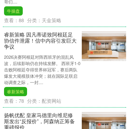
哥们....
牛操盘
查看：
88
分类：
天金策略
睿新策略 因凡蒂诺致阿根廷足
协信件泄露！信中内容引发巨大
争议
2026决赛阿根廷对阵西班牙的混乱风
波，后续影响仍在持续发酵。 西班牙1-0
击败阿根廷夺得世界杯冠军，赛后两队
爆发大规模肢体冲突；就在国际足联启
动调查之际，一封....
睿新策略
查看：
78
分类：
配资网站
扬帆优配 皇家马德里向维尼修
斯发出“反报价”，阿森纳正筹备
重磅报价