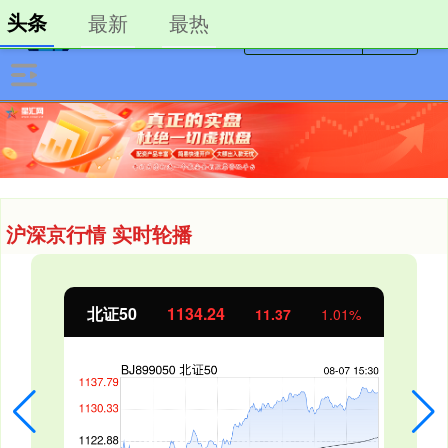
头条
最新
最热
沪深京行情 实时轮播
北证50
1134.24
11.37
1.01%