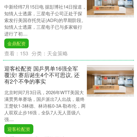
中新经纬7月15日电 据彭博社14日报道，
知情人士透露，三星电子公司正处于探
索发行美国存托凭证(ADR)的早期阶段。
知情人士透露，三星电子已与多家银行
进行了初....
金鼎配资
查看：
153
分类：
天金策略
迎客松配资 国乒男单16强全军
覆没! 赛后诞生4个不可思议, 还
有2个不争的事实
北京时间7月3日讯，2026年WTT美国大
满贯男单赛场，国乒派出7人出战，最终
王楚钦1-3林德、林诗栋0-3A·勒布伦，两
人双双止步16强，全队7人无人晋级八
强....
迎客松配资