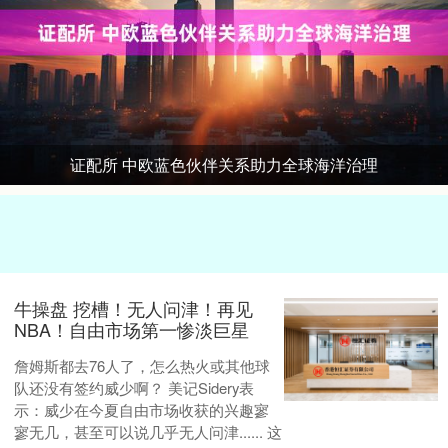
证配所 中欧蓝色伙伴关系助力全球海洋治理
牛操盘 挖槽！无人问津！再见
NBA！自由市场第一惨淡巨星
詹姆斯都去76人了，怎么热火或其他球
队还没有签约威少啊？ 美记Sidery表
示：威少在今夏自由市场收获的兴趣寥
寥无几，甚至可以说几乎无人问津...... 这