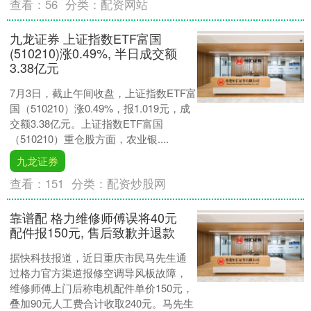
查看：
56
分类：
配资网站
九龙证券 上证指数ETF富国
(510210)涨0.49%, 半日成交额
3.38亿元
7月3日，截止午间收盘，上证指数ETF富
国（510210）涨0.49%，报1.019元，成
交额3.38亿元。上证指数ETF富国
（510210）重仓股方面，农业银....
九龙证券
查看：
151
分类：
配资炒股网
靠谱配 格力维修师傅误将40元
配件报150元, 售后致歉并退款
据快科技报道，近日重庆市民马先生通
过格力官方渠道报修空调导风板故障，
维修师傅上门后称电机配件单价150元，
叠加90元人工费合计收取240元。马先生