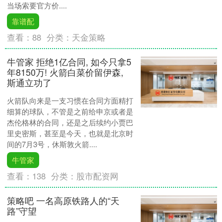
当场索要官方价....
靠谱配
查看：
88
分类：
天金策略
牛管家 拒绝1亿合同, 如今只拿5
年8150万! 火箭白菜价留伊森,
斯通立功了
火箭队向来是一支习惯在合同方面精打
细算的球队，不管是之前给申京或者是
杰伦格林的合同，还是之后续约小贾巴
里史密斯，甚至是今天，也就是北京时
间的7月3号，休斯敦火箭....
牛管家
查看：
138
分类：
股市配资网
策略吧 一名高原铁路人的“天
路”守望