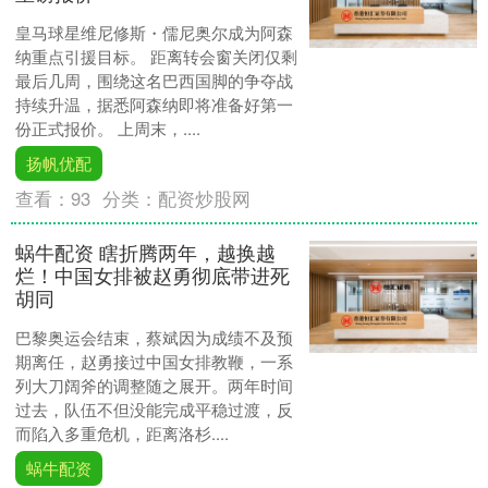
皇马球星维尼修斯・儒尼奥尔成为阿森
纳重点引援目标。 距离转会窗关闭仅剩
最后几周，围绕这名巴西国脚的争夺战
持续升温，据悉阿森纳即将准备好第一
份正式报价。 上周末，....
扬帆优配
查看：
93
分类：
配资炒股网
蜗牛配资 瞎折腾两年，越换越
烂！中国女排被赵勇彻底带进死
胡同
巴黎奥运会结束，蔡斌因为成绩不及预
期离任，赵勇接过中国女排教鞭，一系
列大刀阔斧的调整随之展开。两年时间
过去，队伍不但没能完成平稳过渡，反
而陷入多重危机，距离洛杉....
蜗牛配资