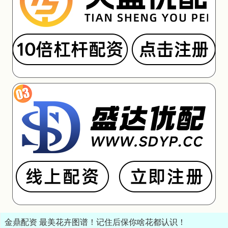
金鼎配资 最美花卉图谱！记住后保你啥花都认识！